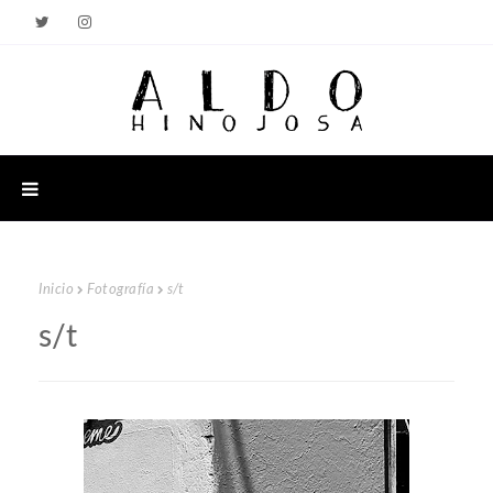
Inicio
Fotografía
s/t
s/t