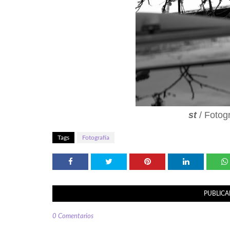
st
/ Fotogr
Tags
Fotografía
PUBLICA
0 Comentarios