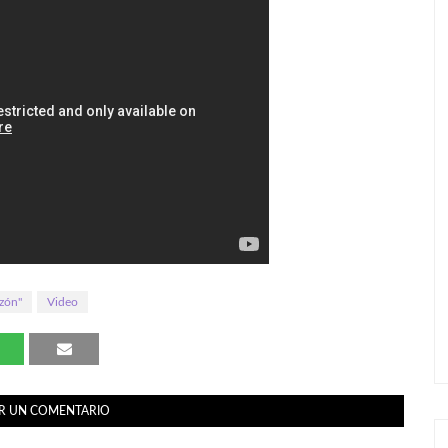
zón"
Video
R UN COMENTARIO