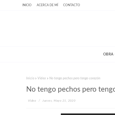
INICIO
ACERCA DE MÍ
CONTACTO
OBRA
Inicio
Video
No tengo pechos pero tengo corazón
No tengo pechos pero teng
Video
Jueves, Mayo 21, 2020