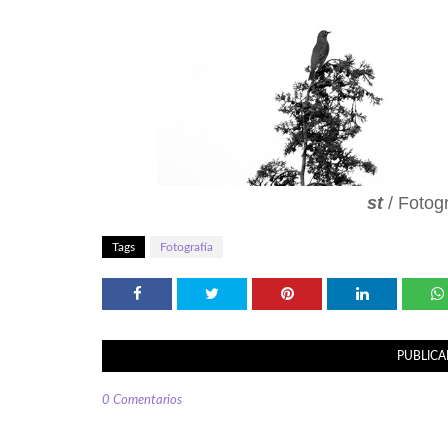
st
/ Fotogr
Tags
Fotografía
PUBLICA
0 Comentarios