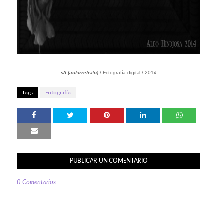
s/t (autorretrato)
/ Fotografía digital / 2014
Tags
Fotografía
PUBLICAR UN COMENTARIO
0 Comentarios