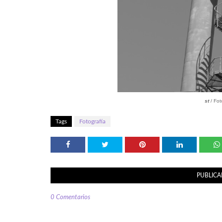
st
/ Fot
Tags
Fotografía
PUBLICA
0 Comentarios