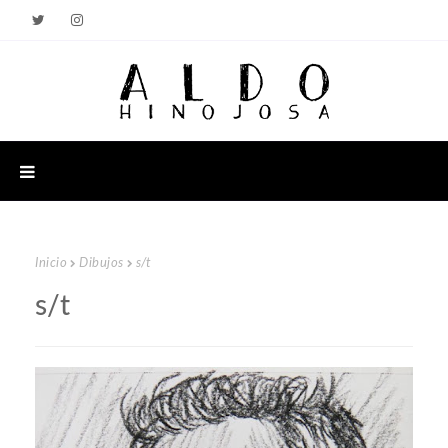
Inicio
Dibujos
s/t
s/t