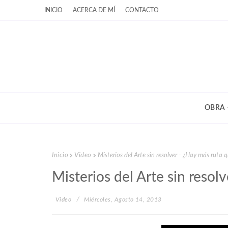
INICIO
ACERCA DE MÍ
CONTACTO
OBRA
Inicio
Video
Misterios del Arte sin resolver - ¿Hay más ruta 
Misterios del Arte sin resol
Video
Miércoles, Agosto 14, 2013