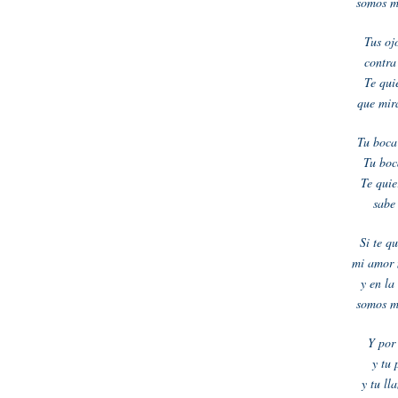
somos m
Tus oj
contra
Te qui
que mir
Tu boca 
Tu boc
Te quie
sabe 
Si te q
mi amor 
y en la
somos m
Y por 
y tu
y tu ll