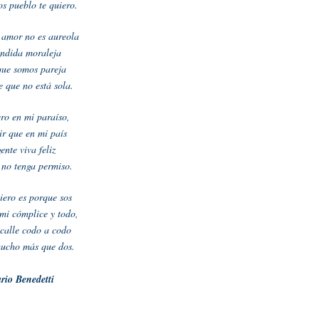
os pueblo te quiero.
 amor no es aureola
ándida moraleja
que somos pareja
e que no está sola.
ero en mi paraíso,
ir que en mi país
gente viva feliz
no tenga permiso.
uiero es porque sos
mi cómplice y todo,
 calle codo a codo
ucho más que dos.
rio Benedetti