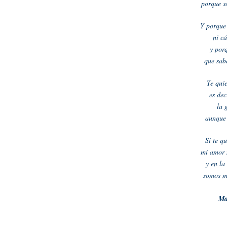
porque s
Y porque
ni c
y por
que sab
Te qui
es dec
la 
aunque 
Si te q
mi amor 
y en la
somos m
Ma