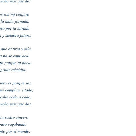
ucho más que dos.
os son mi conjuro
 la mala jornada.
ero por tu mirada
a y siembra futuro.
que es tuya y mía.
a no se equivoca.
ro porque tu boca
gritar rebeldía.
uiero es porque sos
mi cómplice y todo,
 calle codo a codo
ucho más que dos.
tu rostro sincero
 paso vagabundo
anto por el mundo,