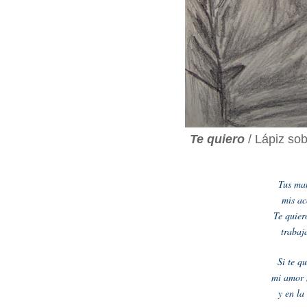
Te quiero
/ Lápiz sob
Tus man
mis ac
Te quier
trabaja
Si te q
mi amor 
y en la