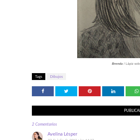
Brenda
/ Lápiz sob
Tags
Dibujos
PUBLICA
2 Comentarios
Avelina Lésper