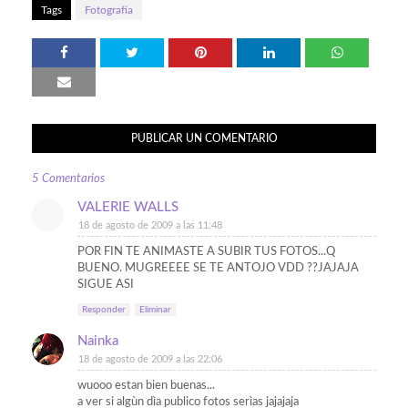
Tags
Fotografía
PUBLICAR UN COMENTARIO
5 Comentarios
VALERIE WALLS
18 de agosto de 2009 a las 11:48
POR FIN TE ANIMASTE A SUBIR TUS FOTOS...Q
BUENO. MUGREEEE SE TE ANTOJO VDD ??JAJAJA
SIGUE ASI
Responder
Eliminar
Nainka
18 de agosto de 2009 a las 22:06
wuooo estan bien buenas...
a ver si algùn dìa publico fotos serìas jajajaja