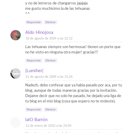
y no de letreros de changarros jajajaja
me gusto muchisimo la de las tehuanas
^^
Responder
Eliminar
Aldo Hinojosa
18 de agosto de 2009 a las 22:12
Las tehuanas siempre son hermosas! tienen un porte que
no he visto en ninguna otra mujer! gracias!!!
Responder
Eliminar
|Lumiher|
21 de agosto de 2009 a las 15:24
Nadezh, debo confesar que ya había pasado por aca, por tu
blog, aunque de todas maneras gracias por la invitación.
Dejame decir que no solo he pasado, he dejado una liga de
tu blog en el mio blog (cosa que espero no te moleste).
Responder
Eliminar
lalO Barrón
12 de enero de 2010 a las 23:09